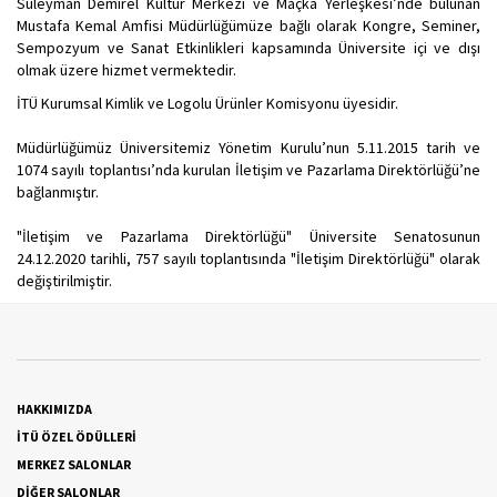
Süleyman Demirel Kültür Merkezi ve Maçka Yerleşkesi’nde bulunan
Mustafa Kemal Amfisi Müdürlüğümüze bağlı olarak Kongre, Seminer,
Sempozyum ve Sanat Etkinlikleri kapsamında Üniversite içi ve dışı
olmak üzere hizmet vermektedir.
İTÜ Kurumsal Kimlik ve Logolu Ürünler Komisyonu üyesidir.
Müdürlüğümüz Üniversitemiz Yönetim Kurulu’nun 5.11.2015 tarih ve
1074 sayılı toplantısı’nda kurulan İletişim ve Pazarlama Direktörlüğü’ne
bağlanmıştır.
"İletişim ve Pazarlama Direktörlüğü" Üniversite Senatosunun
24.12.2020 tarihli, 757 sayılı toplantısında "İletişim Direktörlüğü" olarak
değiştirilmiştir.
HAKKIMIZDA
İTÜ ÖZEL ÖDÜLLERİ
MERKEZ SALONLAR
DİĞER SALONLAR